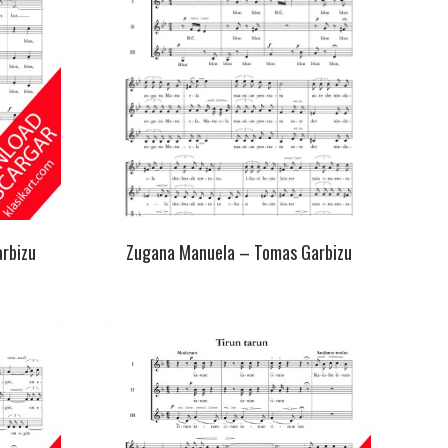
arbizu
Zugana Manuela – Tomas Garbizu