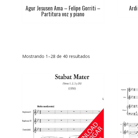
Agur Jesusen Ama – Felipe Gorriti –
Ardi
Partitura voz y piano
Ordenado
Mostrando 1–28 de 40 resultados
por
los
últimos