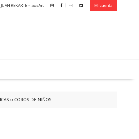
 JUAN REKARTE – ausArt
Mi cuenta
ANCAS o COROS DE NIÑOS