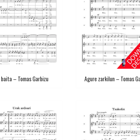
 baita – Tomas Garbizu
Agure zarkilun – Tomas G