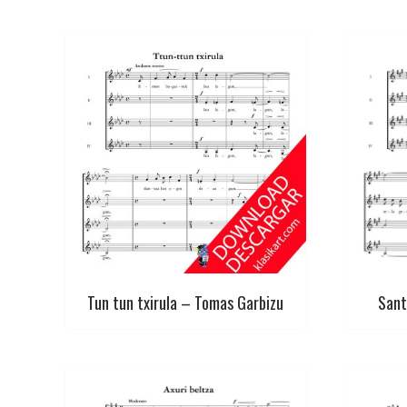
Tun tun txirula – Tomas Garbizu
Sant