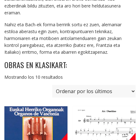
ezberdinak bildu zituzten, eta aro hori bere heldutasunera
eraman.
Nahiz eta Bach-ek forma berririk sortu ez zuen, alemaniar
estiloa aberastu egin zuen, kontrapuntuaren teknikaz,
harmoniaren eta motiboen antolamenduaren gain zeukan
kontrol paregabeaz, eta atzerriko (batez ere, Frantzia eta
Italiako) erritmo, forma eta abarren egokitzapenaz.
OBRAS EN KLASIKART:
Ordenado
Mostrando los 10 resultados
por
los
últimos