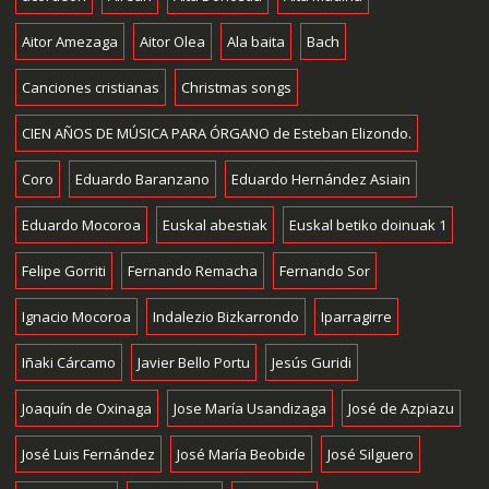
Aitor Amezaga
Aitor Olea
Ala baita
Bach
Canciones cristianas
Christmas songs
CIEN AÑOS DE MÚSICA PARA ÓRGANO de Esteban Elizondo.
Coro
Eduardo Baranzano
Eduardo Hernández Asiain
Eduardo Mocoroa
Euskal abestiak
Euskal betiko doinuak 1
Felipe Gorriti
Fernando Remacha
Fernando Sor
Ignacio Mocoroa
Indalezio Bizkarrondo
Iparragirre
Iñaki Cárcamo
Javier Bello Portu
Jesús Guridi
Joaquín de Oxinaga
Jose María Usandizaga
José de Azpiazu
José Luis Fernández
José María Beobide
José Silguero