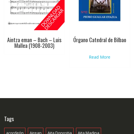
Aintza eman – Bach – Luis
Órgano Catedral de Bilbao
Mallea (1908-2003)
Read More
Tags
acordeón
Airean
Aita Donostia
Aita Madina