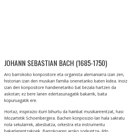
JOHANN SEBASTIAN BACH (1685-1750)
Aro barrokoko konpositore eta organista alemaniarra izan zen,
historian izan den musikari familia onenetariko baten kidea. Inoiz
izan den konpositore handienetariko bat bezala hartzen da
askotan; ez bere lanen edertasunagatik bakarrik, baita
kopuruagatik ere.
Hortaz, inspirazio iturri bihurtu da hainbat musikarirentzat, hasi
Mozartetik Schoenbergera. Bachen konposizio-lan hala sakratu
nola sekularrek, abesbatza, orkestra eta instrumentu
bakarlarientzakoek, Barrokoaren aroko sorkuntza- ildo