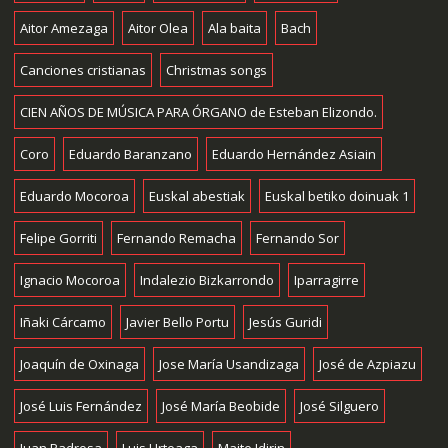
Aitor Amezaga
Aitor Olea
Ala baita
Bach
Canciones cristianas
Christmas songs
CIEN AÑOS DE MÚSICA PARA ÓRGANO de Esteban Elizondo.
Coro
Eduardo Baranzano
Eduardo Hernández Asiain
Eduardo Mocoroa
Euskal abestiak
Euskal betiko doinuak 1
Felipe Gorriti
Fernando Remacha
Fernando Sor
Ignacio Mocoroa
Indalezio Bizkarrondo
Iparragirre
Iñaki Cárcamo
Javier Bello Portu
Jesús Guridi
Joaquín de Oxinaga
Jose María Usandizaga
José de Azpiazu
José Luis Fernández
José María Beobide
José Silguero
Juan Padrosa
Luis Urteaga
Maite Idirin