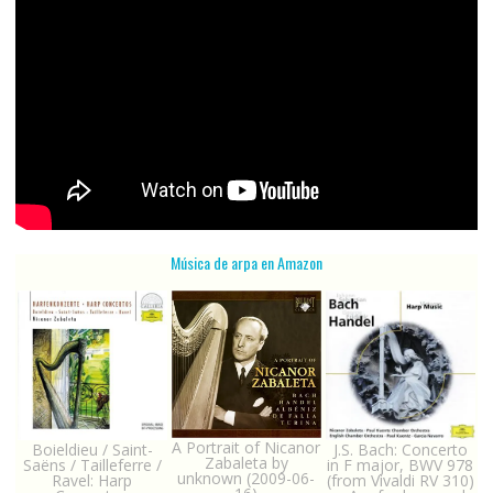
Música de arpa en Amazon
A Portrait of Nicanor
Boieldieu / Saint-
J.S. Bach: Concerto
Zabaleta by
Saëns / Tailleferre /
in F major, BWV 978
unknown (2009-06-
Ravel: Harp
(from Vivaldi RV 310)