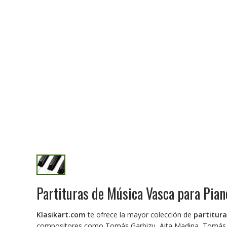
Partituras de Música Vasca para Pian
Klasikart.com
te ofrece la mayor colección de
partitur
compositores como Tomás Garbizu, Aita Madina, Tomás Ara