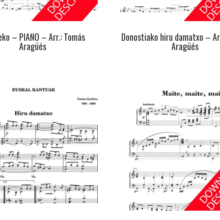
eko – PIANO – Arr.: Tomás
Donostiako hiru damatxo – Ar
Aragüés
Aragüés