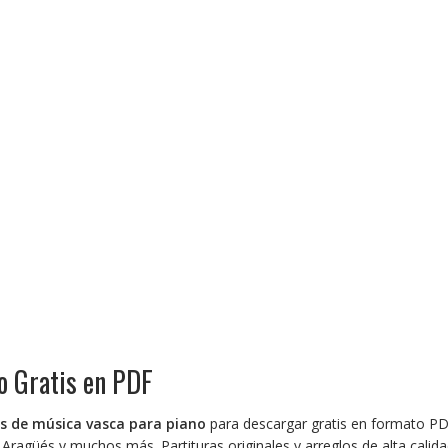
o Gratis en PDF
as de música vasca para piano
para descargar gratis en formato PDF.
güés y muchos más. Partituras originales y arreglos de alta calida