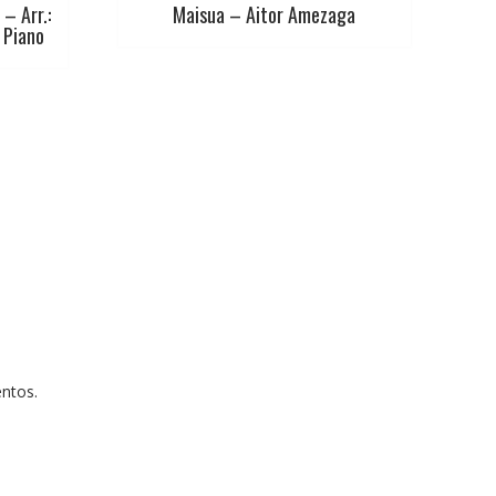
– Arr.:
Maisua – Aitor Amezaga
 Piano
entos.