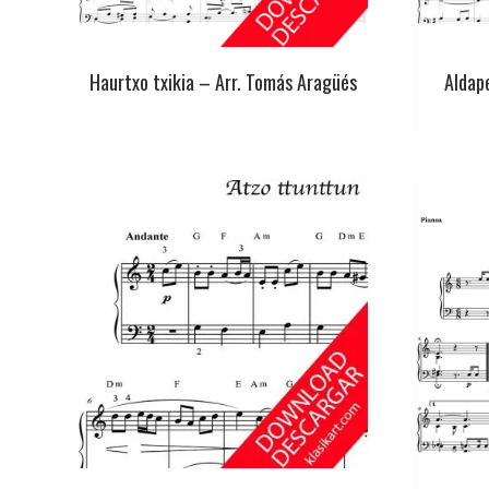
Haurtxo txikia – Arr. Tomás Aragüés
Aldap