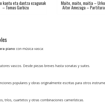
ko kantu eta dantza ezagunak
Maite, maite, maitia – Urko 
– Tomas Garbizu
Aitor Amezaga – Partitura
bles
ara piano
con música vasca:
tores vascos. Desde piezas breves hasta sonatas y suites.
anciones populares y obras originalmente escritas para otros instrum
s, tríos, cuartetos y otras combinaciones camerísticas.