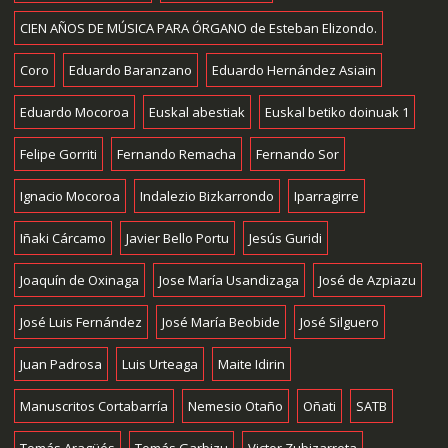
CIEN AÑOS DE MÚSICA PARA ÓRGANO de Esteban Elizondo.
Coro
Eduardo Baranzano
Eduardo Hernández Asiain
Eduardo Mocoroa
Euskal abestiak
Euskal betiko doinuak 1
Felipe Gorriti
Fernando Remacha
Fernando Sor
Ignacio Mocoroa
Indalezio Bizkarrondo
Iparragirre
Iñaki Cárcamo
Javier Bello Portu
Jesús Guridi
Joaquín de Oxinaga
Jose María Usandizaga
José de Azpiazu
José Luis Fernández
José María Beobide
José Silguero
Juan Padrosa
Luis Urteaga
Maite Idirin
Manuscritos Cortabarría
Nemesio Otaño
Oñati
SATB
Tomás Aragüés
Tomás Garbizu
Victor Zubizarreta