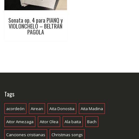
Sonata op. 4 para PIANO y
VIOLONCHELO – BELTRÁN
PAGOLA
Tags
acordeón
Airean
Aita Donostia
Aita Madina
Aitor Amezaga
Aitor Olea
Ala baita
Bach
Canciones cristianas
Christmas songs