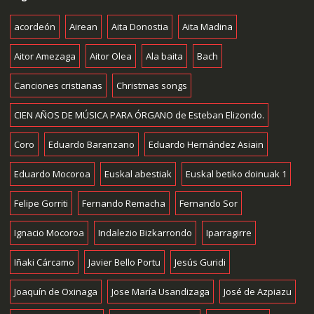
acordeón
Airean
Aita Donostia
Aita Madina
Aitor Amezaga
Aitor Olea
Ala baita
Bach
Canciones cristianas
Christmas songs
CIEN AÑOS DE MÚSICA PARA ÓRGANO de Esteban Elizondo.
Coro
Eduardo Baranzano
Eduardo Hernández Asiain
Eduardo Mocoroa
Euskal abestiak
Euskal betiko doinuak 1
Felipe Gorriti
Fernando Remacha
Fernando Sor
Ignacio Mocoroa
Indalezio Bizkarrondo
Iparragirre
Iñaki Cárcamo
Javier Bello Portu
Jesús Guridi
Joaquín de Oxinaga
Jose María Usandizaga
José de Azpiazu