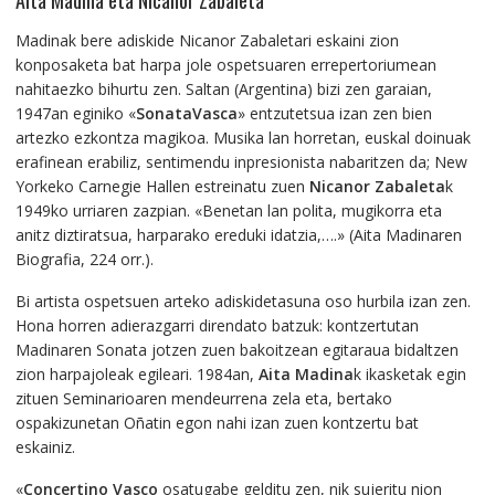
Madinak bere adiskide Nicanor Zabaletari eskaini zion
konposaketa bat harpa jole ospetsuaren errepertoriumean
nahitaezko bihurtu zen. Saltan (Argentina) bizi zen garaian,
1947an eginiko «
SonataVasca
» entzutetsua izan zen bien
artezko ezkontza magikoa. Musika lan horretan, euskal doinuak
erafinean erabiliz, sentimendu inpresionista nabaritzen da; New
Yorkeko Carnegie Hallen estreinatu zuen
Nicanor Zabaleta
k
1949ko urriaren zazpian. «Benetan lan polita, mugikorra eta
anitz diztiratsua, harparako ereduki idatzia,….» (Aita Madinaren
Biografia, 224 orr.).
Bi artista ospetsuen arteko adiskidetasuna oso hurbila izan zen.
Hona horren adierazgarri direndato batzuk: kontzertutan
Madinaren Sonata jotzen zuen bakoitzean egitaraua bidaltzen
zion harpajoleak egileari. 1984an,
Aita Madina
k ikasketak egin
zituen Seminarioaren mendeurrena zela eta, bertako
ospakizunetan Oñatin egon nahi izan zuen kontzertu bat
eskainiz.
«
Concertino Vasco
osatugabe gelditu zen, nik sujeritu nion