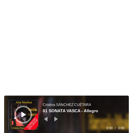
Reproductor
de
audio
Cristina SÁNCHEZ CUÉTARA
01 SONATA VASCA - Allegro
0:00
/
0:00