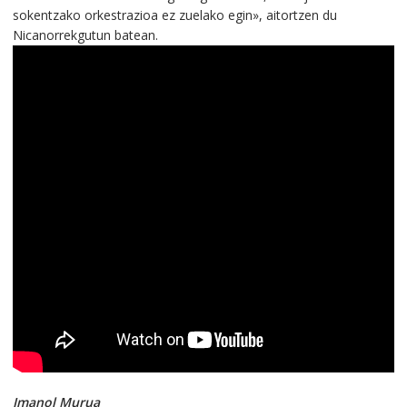
sokentzako orkestrazioa ez zuelako egin», aitortzen du
Nicanorrekgutun batean.
Imanol Murua