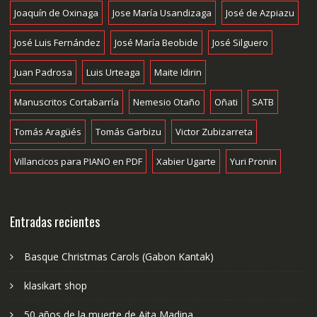
Joaquín de Oxinaga
Jose María Usandizaga
José de Azpiazu
José Luis Fernández
José María Beobide
José Silguero
Juan Padrosa
Luis Urteaga
Maite Idirin
Manuscritos Cortabarría
Nemesio Otaño
Oñati
SATB
Tomás Aragüés
Tomás Garbizu
Victor Zubizarreta
Villancicos para PIANO en PDF
Xabier Ugarte
Yuri Pronin
Entradas recientes
Basque Christmas Carols (Gabon Kantak)
klasikart shop
50 años de la muerte de Aita Madina