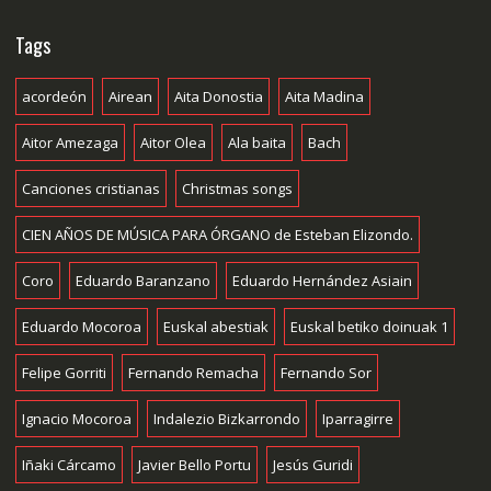
Tags
acordeón
Airean
Aita Donostia
Aita Madina
Aitor Amezaga
Aitor Olea
Ala baita
Bach
Canciones cristianas
Christmas songs
CIEN AÑOS DE MÚSICA PARA ÓRGANO de Esteban Elizondo.
Coro
Eduardo Baranzano
Eduardo Hernández Asiain
Eduardo Mocoroa
Euskal abestiak
Euskal betiko doinuak 1
Felipe Gorriti
Fernando Remacha
Fernando Sor
Ignacio Mocoroa
Indalezio Bizkarrondo
Iparragirre
Iñaki Cárcamo
Javier Bello Portu
Jesús Guridi