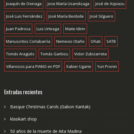
Joaquín de Oxinaga
Jose María Usandizaga
José de Azpiazu
José Luis Fernández
José María Beobide
José Silguero
Juan Padrosa
Luis Urteaga
Maite Idirin
Manuscritos Cortabarría
Nemesio Otaño
Oñati
SATB
Tomás Aragüés
Tomás Garbizu
Victor Zubizarreta
Villancicos para PIANO en PDF
Xabier Ugarte
Yuri Pronin
Entradas recientes
Basque Christmas Carols (Gabon Kantak)
klasikart shop
50 años de la muerte de Aita Madina