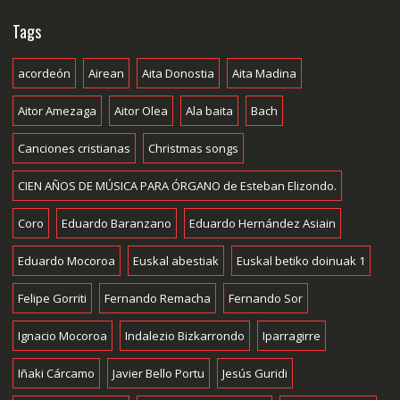
Tags
acordeón
Airean
Aita Donostia
Aita Madina
Aitor Amezaga
Aitor Olea
Ala baita
Bach
Canciones cristianas
Christmas songs
CIEN AÑOS DE MÚSICA PARA ÓRGANO de Esteban Elizondo.
Coro
Eduardo Baranzano
Eduardo Hernández Asiain
Eduardo Mocoroa
Euskal abestiak
Euskal betiko doinuak 1
Felipe Gorriti
Fernando Remacha
Fernando Sor
Ignacio Mocoroa
Indalezio Bizkarrondo
Iparragirre
Iñaki Cárcamo
Javier Bello Portu
Jesús Guridi