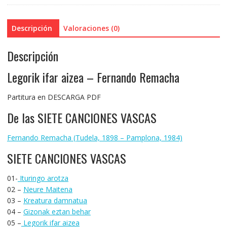
Descripción
Valoraciones (0)
Descripción
Legorik ifar aizea – Fernando Remacha
Partitura en DESCARGA PDF
De las SIETE CANCIONES VASCAS
Fernando Remacha (Tudela, 1898 – Pamplona, 1984)
SIETE CANCIONES VASCAS
01-
Ituringo arotza
02 –
Neure Maitena
03 –
Kreatura damnatua
04 –
Gizonak eztan behar
05 –
Legorik ifar aizea