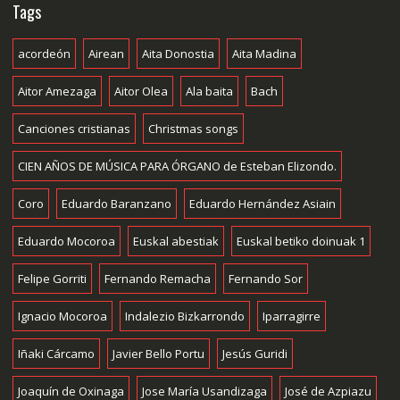
Tags
acordeón
Airean
Aita Donostia
Aita Madina
Aitor Amezaga
Aitor Olea
Ala baita
Bach
Canciones cristianas
Christmas songs
CIEN AÑOS DE MÚSICA PARA ÓRGANO de Esteban Elizondo.
Coro
Eduardo Baranzano
Eduardo Hernández Asiain
Eduardo Mocoroa
Euskal abestiak
Euskal betiko doinuak 1
Felipe Gorriti
Fernando Remacha
Fernando Sor
Ignacio Mocoroa
Indalezio Bizkarrondo
Iparragirre
Iñaki Cárcamo
Javier Bello Portu
Jesús Guridi
Joaquín de Oxinaga
Jose María Usandizaga
José de Azpiazu