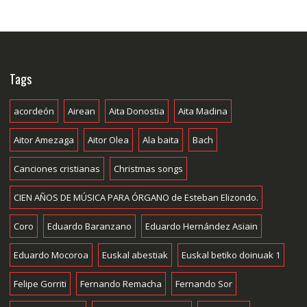
Tags
acordeón
Airean
Aita Donostia
Aita Madina
Aitor Amezaga
Aitor Olea
Ala baita
Bach
Canciones cristianas
Christmas songs
CIEN AÑOS DE MÚSICA PARA ÓRGANO de Esteban Elizondo.
Coro
Eduardo Baranzano
Eduardo Hernández Asiain
Eduardo Mocoroa
Euskal abestiak
Euskal betiko doinuak 1
Felipe Gorriti
Fernando Remacha
Fernando Sor