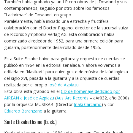
También había grabado ya un LP con obras de J. Dowland y sus
contemporáneos, seguido por otro sobre los famosos
“Lachrimae” de Dowland, en grupo.
Paralelamente, había iniciado una estrecha y fructífera
colaboración con el Doctor Pagano, director de la sucursal suiza
de Ricordi: Symphonia Verlag AG. Esta colaboración había
comenzado alrededor de 1952, para una primera edición para
guitarra, posteriormente desarrollado desde 1955.
Esta Suite Elisabethaine para guitarra y orquesta de cuerdas se
publicó en 1964 en la editorial señalada. Y ahora volvemos a
editarla en “klasikart” para quien guste de música de laúd inglesa
del siglo XVI, pasada a la guitarra y a la orquesta de cuerdas
realizada por el propio
José de Azpiazu
.
Esta obra está grabado en el
CD de homenaje dedicado por
AIREAN a José de Azpiazu
(
Aus_Art_Records
– aAr032, año 2000)
por la orquesta MUSIKABI (Director
Iñaki Cárcamo
) y con
Eduardo Baranzano
a la guitarra.
Suite Elisabethaine (Eusk.)
Kontzertu honen hasiera 1964. urtea izan zen. Ordurako Josek