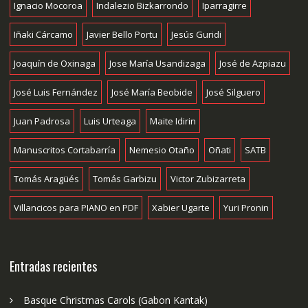
Ignacio Mocoroa
Indalezio Bizkarrondo
Iparragirre
Iñaki Cárcamo
Javier Bello Portu
Jesús Guridi
Joaquín de Oxinaga
Jose María Usandizaga
José de Azpiazu
José Luis Fernández
José María Beobide
José Silguero
Juan Padrosa
Luis Urteaga
Maite Idirin
Manuscritos Cortabarría
Nemesio Otaño
Oñati
SATB
Tomás Aragüés
Tomás Garbizu
Victor Zubizarreta
Villancicos para PIANO en PDF
Xabier Ugarte
Yuri Pronin
Entradas recientes
Basque Christmas Carols (Gabon Kantak)