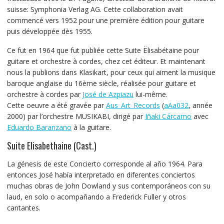
suisse: Symphonia Verlag AG. Cette collaboration avait
commencé vers 1952 pour une première édition pour guitare
puis développée dès 1955.
Ce fut en 1964 que fut publiée cette Suite Ëlisabétaine pour
guitare et orchestre à cordes, chez cet éditeur. Et maintenant
nous la publions dans Klasikart, pour ceux qui aiment la musique
baroque anglaise du 16ème siècle, réalisée pour guitare et
orchestre à cordes par
José de Azpiazu
lui-même.
Cette oeuvre a été gravée par
Aus_Art_Records
(
aAa032
, année
2000) par l’orchestre MUSIKABI, dirigé par
Iñaki Cárcamo
avec
Eduardo Baranzano
à la guitare.
Suite Elisabethaine (Cast.)
La génesis de este Concierto corresponde al año 1964. Para
entonces José había interpretado en diferentes conciertos
muchas obras de John Dowland y sus contemporáneos con su
laud, en solo o acompañando a Frederick Fuller y otros
cantantes.