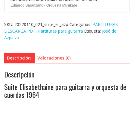
04 - SUITE ELISABETHAINE IV - JOSÉ DE AZPIAZU
Eduardo Baranzano - Orquesta Musikabi
SKU:
20220110_021_suite_eli_azp
Categorías:
PARTITURAS
DESCARGA PDF
,
Partituras para guitarra
Etiqueta:
José de
Azpiazu
Descripción
Valoraciones (0)
Descripción
Suite Elisabethaine para guitarra y orquesta de
cuerdas 1964