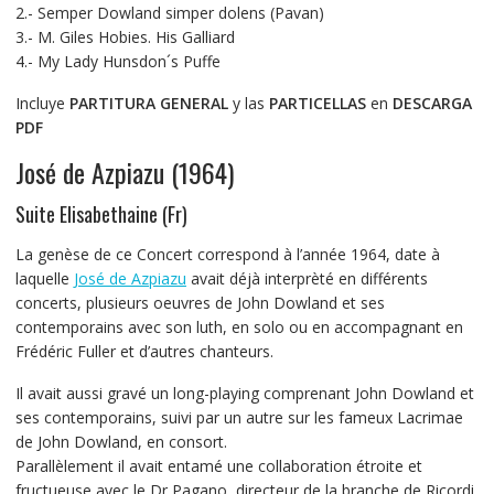
2.- Semper Dowland simper dolens (Pavan)
3.- M. Giles Hobies. His Galliard
4.- My Lady Hunsdon´s Puffe
Incluye
PARTITURA GENERAL
y las
PARTICELLAS
en
DESCARGA
PDF
José de Azpiazu (1964)
Suite Elisabethaine (Fr)
La genèse de ce Concert correspond à l’année 1964, date à
laquelle
José de Azpiazu
avait déjà interprèté en différents
concerts, plusieurs oeuvres de John Dowland et ses
contemporains avec son luth, en solo ou en accompagnant en
Frédéric Fuller et d’autres chanteurs.
Il avait aussi gravé un long-playing comprenant John Dowland et
ses contemporains, suivi par un autre sur les fameux Lacrimae
de John Dowland, en consort.
Parallèlement il avait entamé une collaboration étroite et
fructueuse avec le Dr Pagano, directeur de la branche de Ricordi