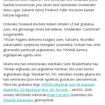
hainbat kontzertutan jota zituen bere lautearekin Dowlanden
doinu ugari, bakarrik edota Frederick Fuller eta beste kantari
batzuei lagunduz.
Ordurako Dowland eta bere kideen obrekin LP bat grabatua
zuen, eta geroxeago beste bat taldean, Dowlanden “Lachrimae”
ezagunarekin.
1952an Pagano doktorea ezagutu zuen, suitzarra, Ricordiko
sukurtsaleko Synphonia Verlageko zuzendaria. Orduan hasi ziren
gitarrarako partiturak argitaratzen, eta 1955etik aurrera
argitalpenak ugaritu ziren.
Gitarra eta hari-orkestrarako idatzitako Suite Elisabethaine hau
1964an argitaratu zen argitaletxe horretan. Eta orain berriro
argitaratuko dugu “klasikart”en, XVI. mendeko musika gitarra eta
hari-orkestrara (Jose berak egokitua) gustatzen zaionarentzat.
Obra hau grabatua dago
AIREAN elkarteak Jose de Azpiazuri
ekainitako CD bikoitzean
(
Aus_Art_Records
– aAr032, 2000.
urtean) MUSIKABI orkestrak (
Iñaki Carcamo
zuzendari) eta
Eduardo Baranzano
gitarrajoleak.