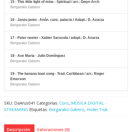
15 - This little light of mine - Spiritual / arr.: Gwyn Arch
Bergarako Gabero
16 - Janzu janto - Anón. canc. palacio / Adapt.: D. Azurza
Bergarako Gabero
17 - Pater noster - Xabier Sarasola / adapt.: D. Azurza
Bergarako Gabero
18 - Ave Maria - Julio Domínguez
Bergarako Gabero
19 - The banana boat song - Trad. Caribbean / arr.: Roger
Emerson
Bergarako Gabero
SKU:
DaArus041
Categorías:
Coro
,
MÚSICA DIGITAL -
STREAMING
Etiquetas:
Bergarako Gabero
,
Hodei Truk
Descripción
Valoraciones (0)