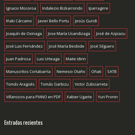
Ignacio Mocoroa
Indalezio Bizkarrondo
Iparragirre
Iñaki Cárcamo
Javier Bello Portu
Jesús Guridi
Joaquín de Oxinaga
Jose María Usandizaga
José de Azpiazu
José Luis Fernández
José María Beobide
José Silguero
Juan Padrosa
Luis Urteaga
Maite Idirin
Manuscritos Cortabarría
Nemesio Otaño
Oñati
SATB
Tomás Aragüés
Tomás Garbizu
Victor Zubizarreta
Villancicos para PIANO en PDF
Xabier Ugarte
Yuri Pronin
Entradas recientes