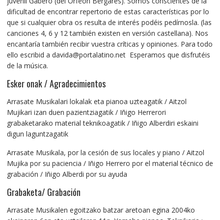
juvenil Gabero (del Orfeón Bergarés). Somos conscientes de la
dificultad de encontrar repertorio de estas características por lo
que si cualquier obra os resulta de interés podéis pedírnosla. (las
canciones 4, 6 y 12 también existen en versión castellana). Nos
encantaría también recibir vuestra críticas y opiniones. Para todo
ello escribid a davida@portalatino.net Esperamos que disfrutéis
de la música.
Esker onak / Agradecimientos
Arrasate Musikalari lokalak eta pianoa uzteagatik / Aitzol
Mujikari izan duen pazientziagatik / Iñigo Herrerori
grabaketarako material teknikoagatik / Iñigo Alberdiri eskaini
digun laguntzagatik
Arrasate Musikala, por la cesión de sus locales y piano / Aitzol
Mujika por su paciencia / Iñigo Herrero por el material técnico de
grabación / Iñigo Alberdi por su ayuda
Grabaketa/ Grabación
Arrasate Musikalen egoitzako batzar aretoan egina 2004ko