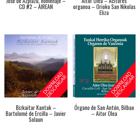
José de Azpiazu, homenaje –
Aitor Olea – Acitores
CD #2 – AIREAN
organoa – Orioko San Nikolas
Eliza
Bizkaitar Kantak –
Órgano de San Antón, Bilbao
Bartolomé de Ercilla – Javier
– Aitor Olea
Solaun