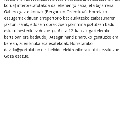
korua) interpretatutakoa da lehenengo zatia, eta bigarrena
Gabero gazte-koruak (Bergarako Orfeoikoa). Horrelako
ezaugarriak dituen errepertorio bat aurkitzeko zailtasunaren
jakitun izanik, edozein obrak zuen jakinmina piztutzen badu
eskatu besterik ez duzue. (4, 6 eta 12. kantak gaztelerako
bertsioan ere badaude). Atsegin handiz hartuko genituzke era
berean, zuen kritika eta esatekoak. Horretarako
davida@portalatino.net helbide elektronikora idatzi dezakezue.
Goza ezazue.