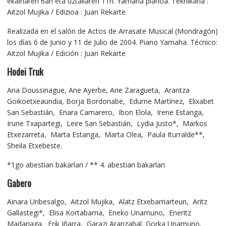
ekainaren 6an eta uztailaren 11n. Yamaha pianoa. Teknikaria :
Aitzol Mujika / Edizioa : Juan Rekarte.
Realizada en el salón de Actos de Arrasate Musical (Mondragón)
los días 6 de Junio y 11 de Julio de 2004. Piano Yamaha. Técnico:
Aitzol Mujika / Edición : Juan Rekarte
Hodei Truk
Ana Doussinague, Ane Ayerbe, Ane Zaragueta, Arantza
Goikoetxeaundia, Borja Bordonabe, Edurne Martínez, Elixabet
San Sebastián, Enara Camarero, Ibon Elola, Irene Estanga,
Irune Txapartegi, Leire San Sebastián, Lydia Justo*, Markos
Etxezarreta, Marta Estanga, Marta Olea, Paula Iturralde**,
Sheila Etxebeste.
*1go abestian bakarlari / ** 4. abestian bakarlari
Gabero
Ainara Uribesalgo, Aitzol Mujika, Alatz Etxebarriarteun, Aritz
Gallastegi*, Elisa Kortabarria, Eneko Unamuno, Eneritz
Madariaga, Erik Iñarra, Garazi Aranzabal, Gorka Unamuno,