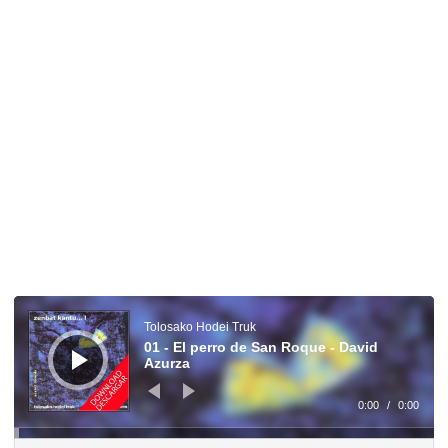
Reproductor
de
audio
Tolosako Hodei Truk
01 - El perro de San Roque - David
Azurza
0:00
/
0:00