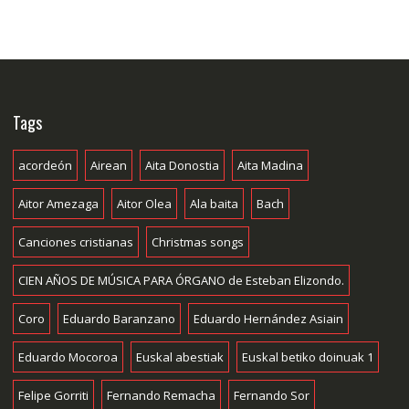
Tags
acordeón
Airean
Aita Donostia
Aita Madina
Aitor Amezaga
Aitor Olea
Ala baita
Bach
Canciones cristianas
Christmas songs
CIEN AÑOS DE MÚSICA PARA ÓRGANO de Esteban Elizondo.
Coro
Eduardo Baranzano
Eduardo Hernández Asiain
Eduardo Mocoroa
Euskal abestiak
Euskal betiko doinuak 1
Felipe Gorriti
Fernando Remacha
Fernando Sor