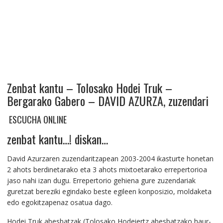
Zenbat kantu – Tolosako Hodei Truk –
Bergarako Gabero – DAVID AZURZA, zuzendari
ESCUCHA ONLINE
zenbat kantu…! diskan…
David Azurzaren zuzendaritzapean 2003-2004 ikasturte honetan
2 ahots berdinetarako eta 3 ahots mixtoetarako errepertorioa
jaso nahi izan dugu. Errepertorio gehiena gure zuzendariak
guretzat bereziki egindako beste egileen konposizio, moldaketa
edo egokitzapenaz osatua dago.
Hodei Truk abesbatzak (Tolosako Hodeiertz abesbatzako haur-