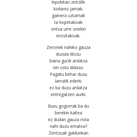
lepokitan zintzilik
koilarez jarriak;
gainera uztarriak
ta kopetakoak
ontza urre onekin
erositakoak.
Zeronek nahiko gauza
duzula diozu
baina gurdi ardatza
niri ostu didazu.
Pagatu behar duzu
larrutik ederki
ez ba duzu ardatza
entregatzen aurki.
Buru gogorrak ba du
berekin kaltea
ez dudan gauza nola
nahi duzu ematea?
Zentzuak galdurikan