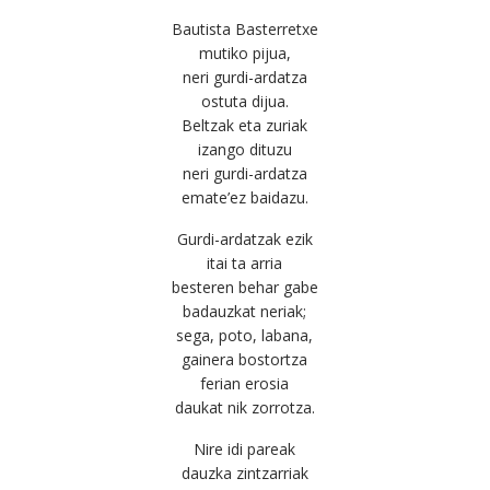
Bautista Basterretxe
mutiko pijua,
neri gurdi-ardatza
ostuta dijua.
Beltzak eta zuriak
izango dituzu
neri gurdi-ardatza
emate’ez baidazu.
Gurdi-ardatzak ezik
itai ta arria
besteren behar gabe
badauzkat neriak;
sega, poto, labana,
gainera bostortza
ferian erosia
daukat nik zorrotza.
Nire idi pareak
dauzka zintzarriak