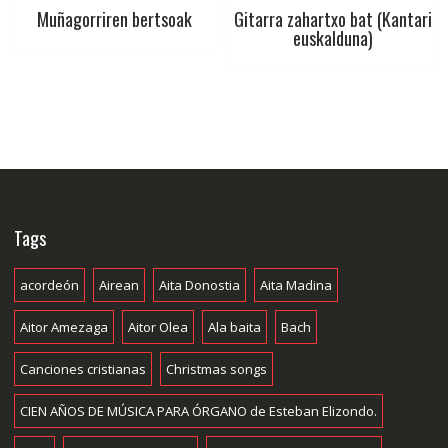
Muñagorriren bertsoak
Gitarra zahartxo bat (Kantari
euskalduna)
Tags
acordeón
Airean
Aita Donostia
Aita Madina
Aitor Amezaga
Aitor Olea
Ala baita
Bach
Canciones cristianas
Christmas songs
CIEN AÑOS DE MÚSICA PARA ÓRGANO de Esteban Elizondo.