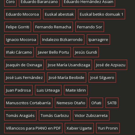
Coro
Eduardo Baranzano
Eduardo Hernández Asiain
Eduardo Mocoroa
Euskal abestiak
Euskal betiko doinuak 1
Felipe Gorriti
Fernando Remacha
Fernando Sor
Ignacio Mocoroa
Indalezio Bizkarrondo
Iparragirre
Iñaki Cárcamo
Javier Bello Portu
Jesús Guridi
Joaquín de Oxinaga
Jose María Usandizaga
José de Azpiazu
José Luis Fernández
José María Beobide
José Silguero
Juan Padrosa
Luis Urteaga
Maite Idirin
Manuscritos Cortabarría
Nemesio Otaño
Oñati
SATB
Tomás Aragüés
Tomás Garbizu
Victor Zubizarreta
Villancicos para PIANO en PDF
Xabier Ugarte
Yuri Pronin