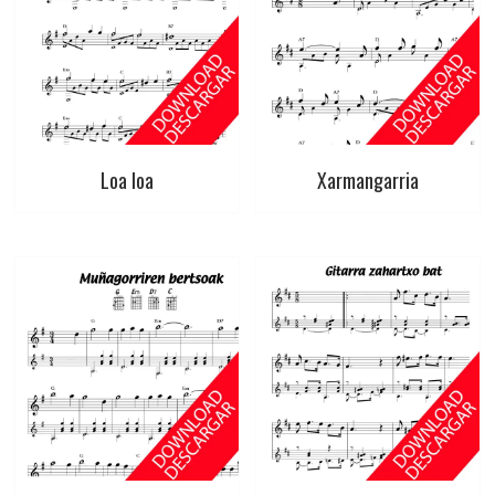
Loa loa
Xarmangarria